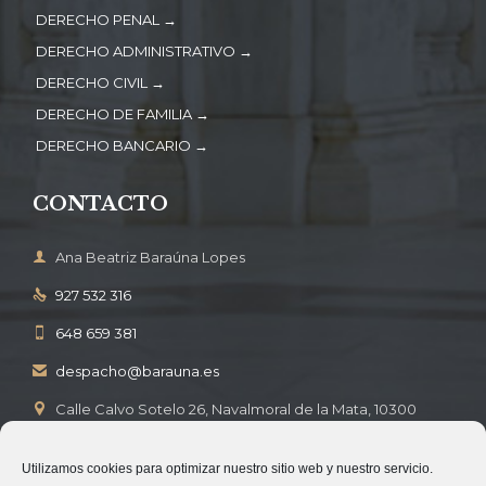
DERECHO PENAL →
DERECHO ADMINISTRATIVO →
DERECHO CIVIL →
DERECHO DE FAMILIA →
DERECHO BANCARIO →
CONTACTO

Ana Beatriz Baraúna Lopes
927 532 316

648 659 381

despacho@barauna.es

Calle Calvo Sotelo 26, Navalmoral de la Mata, 10300

Cáceres
Utilizamos cookies para optimizar nuestro sitio web y nuestro servicio.