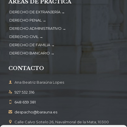
ÁREAS DE PRÁCTICA
DERECHO DE EXTRANJERÍA →
DERECHO PENAL →
DERECHO ADMINISTRATIVO →
DERECHO CIVIL →
DERECHO DE FAMILIA →
DERECHO BANCARIO →
CONTACTO

Ana Beatriz Baraúna Lopes
927 532 316

648 659 381

despacho@barauna.es

Calle Calvo Sotelo 26, Navalmoral de la Mata, 10300
