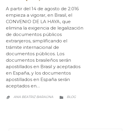
A partir del 14 de agosto de 2.016
empieza a vigorar, en Brasil, el
CONVENIO DE LA HAYA, que
elimina la exigencia de legalización
de documentos públicos
extranjeros, simplificando el
trámite internacional de
documentos públicos. Los
documentos brasileños serán
apostillados en Brasil y aceptados
en España, y los documentos
apostillados en España serán
aceptados en…
CATEGORY
ANA BEATRIZ BARAÚNA
BLOG

